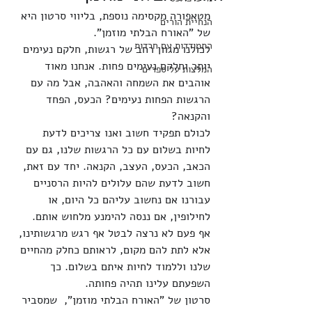
מטאפורה מקסימה נוספת, בליווי סרטון היא 
הנחיית הורים
של "האורח הבלתי מוזמן".
התמודדות עם חרדות
לכולנו מגוון רחב של רגשות, חלקם נעימים 
יותר וחלקם נעימים פחות. אנחנו מאוד 
המלצות על ספרים
אוהבים את השמחה והאהבה, אבל מה עם 
הרגשות הפחות נעימים? הכעס, הפחד 
והקנאה?
לכולם תפקיד חשוב ואנו צריכים לדעת 
לחיות בשלום עם כל הרגשות שלנו, גם עם 
הכאב, הכעס, העצב, הקנאה. יחד עם זאת, 
חשוב לדעת שהם עלולים להיות הרסניים 
עבורנו אם נחשוב עליהם כל היום, או 
לחילופין, אם ננסה להימנע מלחוש אותם.
אף פעם לא נרצה לבטל אף רגש מרגשותינו, 
אלא לתת להם מקום, לראותם כחלק מהחיים 
שלנו וללמוד לחיות איתם בשלום. כך 
השפעתם עלינו תהיה פחותה.
סרטון של "האורח הבלתי מוזמן",  שמסביר 