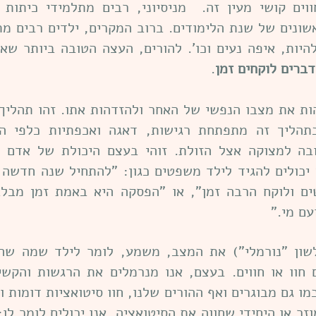
וים קושי מעין זה. מניסיוני, רבים מתלמידי כיתות א
ונים של שנת הלימודים. ברוב המקרים, ילדים רבים מתב
היות, איפה נעים וכו'. להורים, העצה הטובה ביותר שא
ברים לוקחים זמן
.
ות את מצבו הנפשי של האחר ולהזדהות אתו. זהו תהליך
 בתהליך זה מתפתחת רגישות, דאגה ואכפתיות כלפי ה
בה למצוקה אצל הזולת. זוהי בעצם היכולת של אדם "
ם יכולים להגיד לילד משפטים כגון: "להתחיל שנה חדשה
ים ולוקח הרבה זמן", או "הפסקה היא באמת זמן מבל
עם מי."
ון "נורמלי") את המצב, משמע, לומר לילד שמה שהוא
 חוו או חווים. בעצם, אנו מנרמלים את הרגשות והקשי
מו גם מבוגרים ואף ההורים שלנו, חוו סיטואציות דומות 
וזר או היחידי שחווה את הסיטואציה. אנו יכולים לומר לו