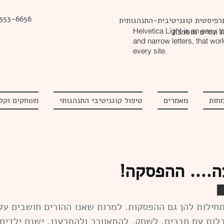
 353-6656
רפיסטית קוגניטיבית-התנהגותית
Helvetica Light is an easy to 
 הורים מוסמכת
and narrow letters, that wor
every site.
חות
מאמרים
טיפול קוגניטיבי התנהגותי
משחקים וקלפ
.... ההפסקה!
חילות להן גם ההפסקות. למרות שאנו ההורים חושבים על
לות עם חברים, לשחק, להתאוורר ולהתרענן, ישנם ילדים 