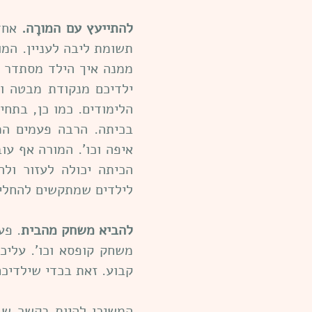
להתייעץ עם המורָה.
אחד 
תשומת ליבה לעניין. המו
ממנה איך הילד מסתדר ב
ילדיכם מנקודת מבטה ו
הלימודים. כמו כן, בתח
בכיתה. הרבה פעמים המ
איפה וכו'. המורה אף עו
הכיתה יכולה לעזור ולה
לילדים שמתקשים להחלי
להביא משחק מהבית
. פע
משחק קופסא וכו'. עליכ
קבוע. זאת בכדי שילדיכ
המשיכו להיות בקשר שבו