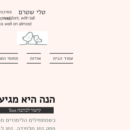
טלי שטרם
פסיכות
read font, with tall
מדריכת
ks well on almost
עמוד הבית
אודות
תחומי התמ
הנה היא מגיעה
Ynet קישור לכתבה
כשמתחילים הלימודים מת
פסק זמן מלמידה, זמן לב