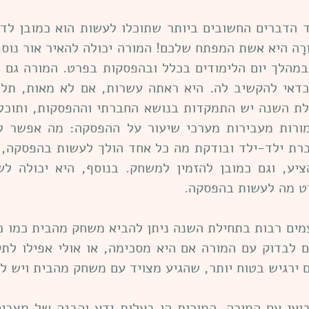
הדברים החשובים ביותר שתוכלו לעשות הוא כמובן לדב
רָה היא אשת המפתח שלכם! המורה יכולה להאיר אור נוסף
מהלך יום הלימודים בכלל ובהפסקות בפרט. המורה גם 
כדאי להקשיב לה. היא ראתה עשרות, אם לא מאות, תל
ילת השנה יש התמקדות בנושא החברתי וההפסקות, ותוכל
ורות מעבירות מערכי שיעור על ההפסקה: מה אפשר ל
ברת ילד-ילד ובודקת מה כל אחד הולך לעשות בהפסקה, ו
ציע, וגם כמובן להזמין למשחק. בנוסף, היא יכולה לש
ט מה לעשות בהפסקה.
מים רבות בתחילת השנה ניתן להביא משחק מהבית כמו כד
ם לבדוק עם המורה אם היא מסכימה, או אולי אפילו לת
ם ירגיש בטוח יותר, שהגיע מצויד עם משחק מהבית ויש ל
עי עם המורה. המורות הן בעלות ידע והבנה של מצבים