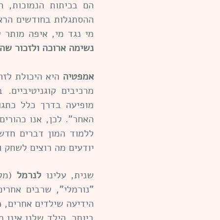
הם בכיתות הנמוכות, חו
ההסתגלות בחודשים הראש
מי נגד מי, איפה מותר ל
נשימה ארוכה ולזכור שהד
אמפטיה
היא היכולת לזה
מרכיבים קוגניטיביים.
מופיעה בדרך כלל כתגו
האחר". לכן, אנו כהורי
ללמוד המון דברים חדש
יודעים מה רוצים לשחק ו
שנית, עלינו
לנרמל
(מלש
"נורמלי", שרבים אחרים
הידיעה שילדים אחרים, כ
ביותר. הילד שלנו אינו מ