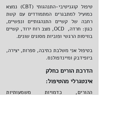
טיפול קוגניטיבי-התנהגותי (CBT) נמצא
כמועיל למתבגרים המתמודדים עם קשת
רחבה של קשיים התנהגותיים ונפשיים,
כגון: חרדה, OCD, מצב רוח ירוד, קשיים
בוויסות הרגשי ופוביות מסוגים שונים.
בטיפול אני משלבת כתיבה, ספרות, יצירה,
ביופידבק ומיינדפולנס.
הדרכת הורים כחלק
אינטגרלי מהטיפול:
ההורים, כדמויות משמעותיות
למתבגרים, יקבלו ליווי והדרכה הורית.
זאת לרוב, בהתאם לגיל הנער או הנערה
ונכונותם
. ההדרכה כוללת כלים להבנה
ותמיכה בהתמודדות עם קשיי
המתבגר/ת.