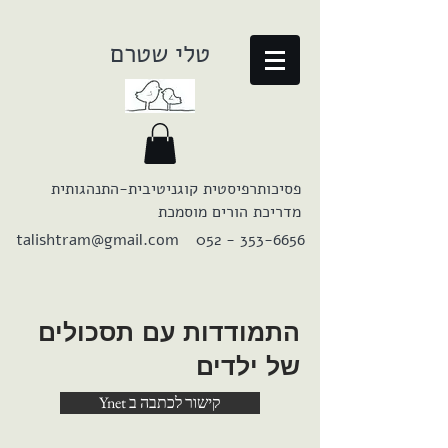
טלי שטרם
פסיכותרפיסטית קוגניטיבית-התנהגותית
מדריכת הורים מוסמכת
talishtram@gmail.com
052 - 353-6656
התמודדות עם תסכולים
של ילדים
Ynet קישור לכתבה ב