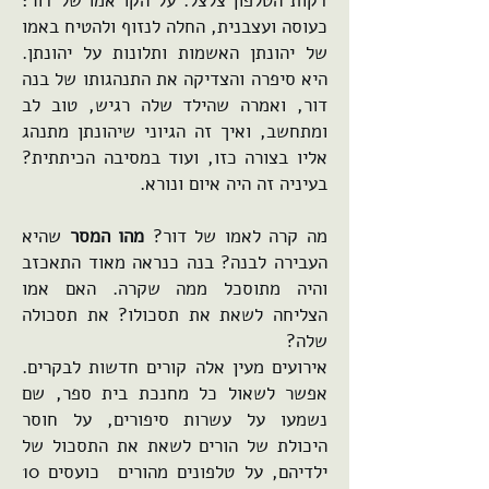
דקות הטלפון צלצל. על הקו אמו של דור:
כעוסה ועצבנית, החלה לנזוף ולהטיח באמו
של יהונתן האשמות ותלונות על יהונתן.
היא סיפרה והצדיקה את התנהגותו של בנה
דור, ואמרה שהילד שלה רגיש, טוב לב
ומתחשב, ואיך זה הגיוני שיהונתן מתנהג
אליו בצורה כזו, ועוד במסיבה הכיתתית?
בעיניה זה היה איום ונורא.
מה קרה לאמו של דור?
מהו המסר
שהיא
העבירה לבנה? בנה כנראה מאוד התאכזב
והיה מתוסכל ממה שקרה. האם אמו
הצליחה לשאת את תסכולו? את תסכולה
שלה?
אירועים מעין אלה קורים חדשות לבקרים.
אפשר לשאול כל מחנכת בית ספר, שם
נשמעו על עשרות סיפורים, על חוסר
היכולת של הורים לשאת את התסכול של
ילדיהם, על טלפונים מהורים כועסים 10