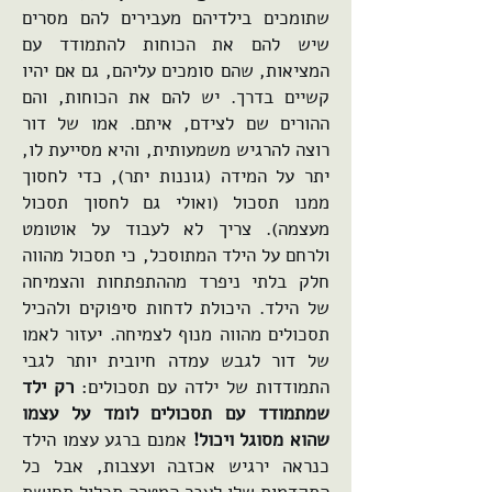
שתומכים בילדיהם מעבירים להם מסרים
שיש להם את הכוחות להתמודד עם
המציאות, שהם סומכים עליהם, גם אם יהיו
קשיים בדרך. יש להם את הכוחות, והם
ההורים שם לצידם, איתם. אמו של דור
רוצה להרגיש משמעותית, והיא מסייעת לו,
יתר על המידה (גוננות יתר), כדי לחסוך
ממנו תסכול (ואולי גם לחסוך תסכול
מעצמה). צריך לא לעבוד על אוטומט
ולרחם על הילד המתוסכל, כי תסכול מהווה
חלק בלתי ניפרד מההתפתחות והצמיחה
של הילד. היכולת לדחות סיפוקים ולהכיל
תסכולים מהווה מנוף לצמיחה. יעזור לאמו
של דור לגבש עמדה חיובית יותר לגבי
התמודדות של ילדה עם תסכולים:
רק ילד
שמתמודד עם תסכולים לומד על עצמו
שהוא מסוגל ויכול!
אמנם ברגע עצמו הילד
כנראה ירגיש אכזבה ועצבות, אבל כל