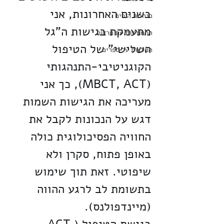
בשנים האחרונות, אני 
הנחיית הורים
מתעמקת בגישות ה"גל 
התמודדות עם חרדות
השלישי" של הטיפול 
המלצות על ספרים
הקוגניטיבי-התנהגותי 
(MBCT, ACT), כך אני 
מעריכה את הגישות השמות 
דגש על הנכונות לקבל את 
החוויה הפסיכולוגית כולה 
באופן פתוח, סקרן ולא 
שיפוטי. זאת תוך שימוש 
בתשומת לב לרגע ההווה 
(מיינדפולנס).
בגישת הטיפול (ACT 