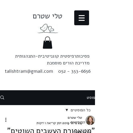
טלי שטרם
פסיכותרפיסטית קוגניטיבית-התנהגותית
מדריכת הורים מוסמכת
talishtram@gmail.com
052 - 353-6656
פוסט
כל הפוסטים
טלי שטרם
כל הפוסטים
24 ביוני 2019
זמן קריאה 1 דקות
"מטאפורת העשבים השוטים"
מיינדפולנס