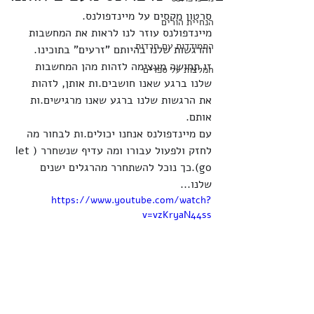
סרטון מקסים על מיינדפולנס.
הנחיית הורים
מיינדפולנס עוזר לנו לראות את המחשבות 
התמודדות עם חרדות
והרגשות שלנו בהיותם "זרעים" בתוכינו.
זו תחושה מעצימה לזהות מהן המחשבות 
המלצות על ספרים
שלנו ברגע שאנו חושבים.ות אותן, לזהות 
את הרגשות שלנו ברגע שאנו מרגישים.ות 
אותם.
עם מיינדפולנס אנחנו יכולים.ות לבחור מה 
לחזק ולפעול עבורו ומה עדיף שנשחרר (let 
go).כך נוכל להשתחרר מהרגלים ישנים 
שלנו...
https://www.youtube.com/watch?
v=vzKryaN44ss